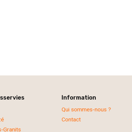
ésservies
Information
Qui sommes-nous ?
zé
Contact
s-Granits