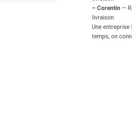
– Corentin
— Re
livraison
Une entreprise f
temps, on conna