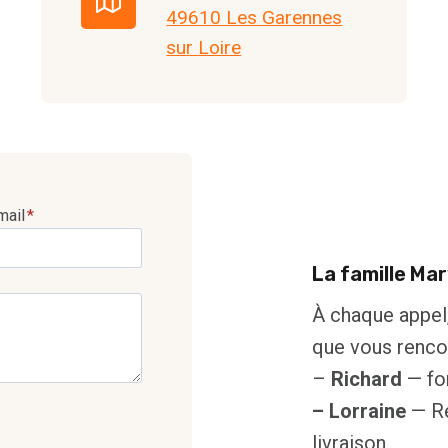
49610 Les Garennes
sur Loire
mail
*
La famille Ma
À chaque appel, 
que vous renco
–
Richard
— fon
– Lorraine
— Re
livraison