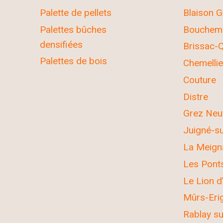
Palette de pellets
Blaison G
Palettes bûches
Bouchem
densifiées
Brissac-Q
Palettes de bois
Chemellie
Couture
Distre
Grez Neuv
Juigné-su
La Meign
Les Pont
Le Lion d
Mûrs-Eri
Rablay s