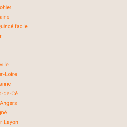
ohier
aine
uincé facile
r
ille
r-Loire
anne
s-de-Cé
’Angers
gné
ur Layon