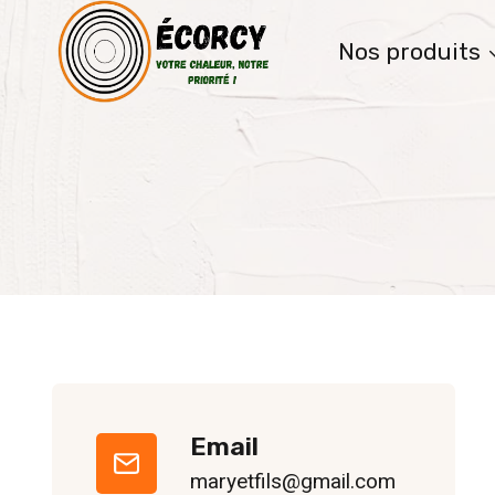
Aller
au
Nos produits
contenu
Email
maryetfils@gmail.com